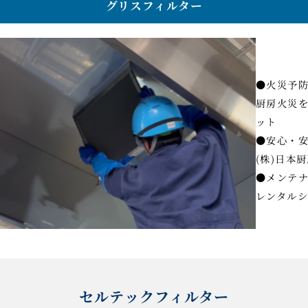
グリスフィルター
●火災予
厨房火災を
ット
●安心・
(株)日本
●メンテナ
レンタル
セルテックフィルター