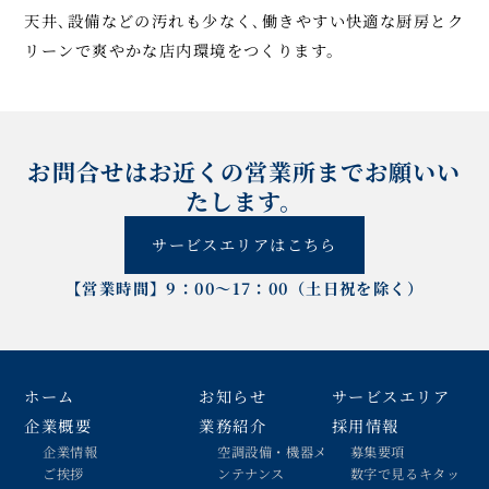
天井､設備などの汚れも少なく､働きやすい快適な厨房とク
リーンで爽やかな店内環境をつくります。
お問合せはお近くの営業所までお願いい
たします。
サービスエリアはこちら
【営業時間】9：00～17：00（土日祝を除く）
ホーム
お知らせ
サービスエリア
企業概要
業務紹介
採用情報
企業情報
空調設備・機器メ
募集要項
ご挨拶
ンテナンス
数字で見るキタッ