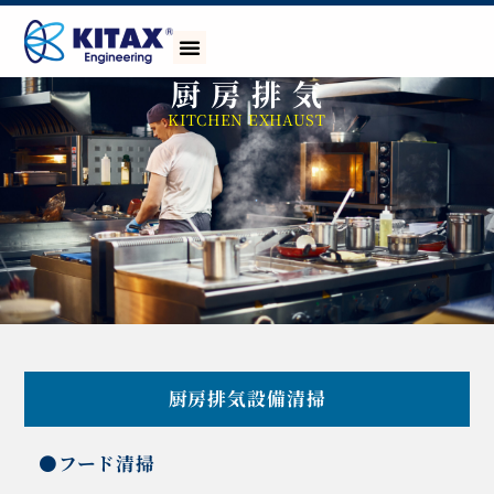
厨 房 排 気
KITCHEN EXHAUST
厨房排気設備清掃
●フード清掃