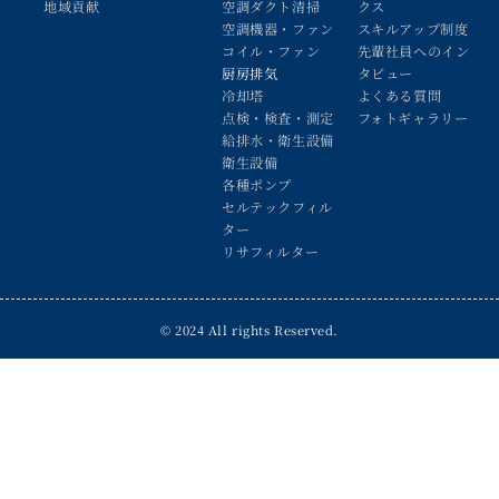
地域貢献
空調ダクト清掃
クス
空調機器・ファン
スキルアップ制度
コイル・ファン
先輩社員へのイン
厨房排気
タビュー
冷却塔
よくある質問
点検・検査・測定
フォトギャラリー
給排水・衛生設備
衛生設備
各種ポンプ
セルテックフィル
ター
リサフィルター
© 2024 All rights Reserved.