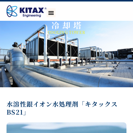
冷 却 塔
COOLING TOWER
水溶性銀イオン水処理剤「キタックス
BS21」