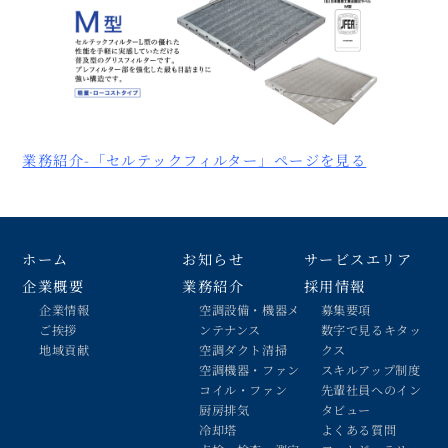
業務紹介-「セルテックフィルター」ページを見る
ホーム
お知らせ
サービスエリア
企業概要
業務紹介
採用情報
企業情報
空調設備・機器メ
募集要項
ご挨拶
ンテナンス
数字で見るキタッ
地域貢献
空調ダクト清掃
クス
空調機器・ファン
スキルアップ制度
コイル・ファン
先輩社員へのイン
厨房排気
タビュー
冷却塔
よくある質問